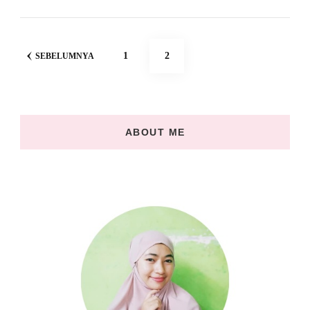
Navigasi
HALAMAN
HALAMAN
1
2
SEBELUMNYA
pos
ABOUT ME