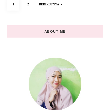
Navigasi
HALAMAN
HALAMAN
1
2
BERIKUTNYA
pos
ABOUT ME