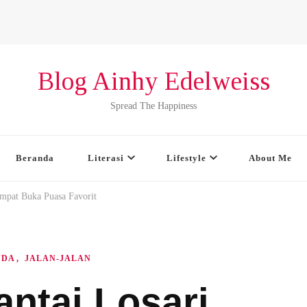
Blog Ainhy Edelweiss
Spread The Happiness
Beranda
Literasi
Lifestyle
About Me
empat Buka Puasa Favorit
NDA
JALAN-JALAN
ntai Losari