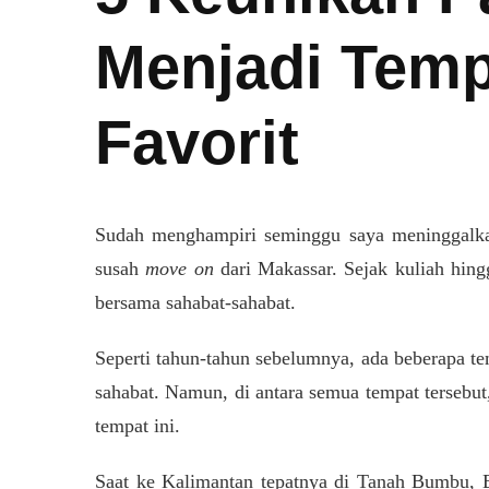
Menjadi Temp
Favorit
Sudah menghampiri seminggu saya meninggalka
ADA
susah
move on
dari Makassar. Sejak kuliah hin
bersama sahabat-sahabat.
EUNIKAN
NTAI
SARI
Seperti tahun-tahun sebelumnya, ada beberapa t
ENJADI
sahabat. Namun, di antara semua tempat tersebut,
EMPAT
UKA
tempat ini.
UASA
VORIT
Saat ke Kalimantan tepatnya di Tanah Bumbu, B