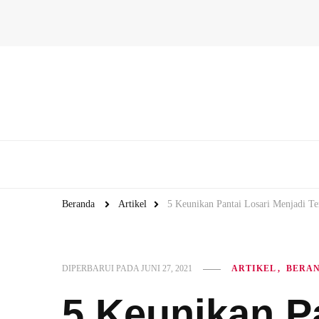
Beranda
Artikel
5 Keunikan Pantai Losari Menjadi T
DIPERBARUI PADA
JUNI 27, 2021
ARTIKEL
BERA
5 Keunikan Pa