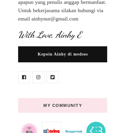
apapun yang penulis anggap bermanfaat.
Untuk bekerjasama silakan hubungi via
email ainhynur@gmail.com
With Love, Ainhy E
Kepoin Ainhy di medsos
MY COMMUNITY