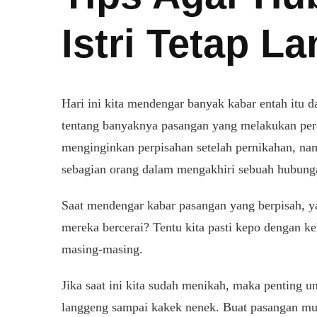
Istri Tetap L
Hari ini kita mendengar banyak kabar entah itu da
ADA
tentang banyaknya pasangan yang melakukan per
PS
menginginkan perpisahan setelah pernikahan, nam
GAR
UBUNGAN
sebagian orang dalam mengakhiri sebuah hubunga
UAMI
TRI
Saat mendengar kabar pasangan yang berpisah, y
TAP
ANGGENG
mereka bercerai? Tentu kita pasti kepo dengan k
masing-masing.
Jika saat ini kita sudah menikah, maka penting 
langgeng sampai kakek nenek. Buat pasangan muda