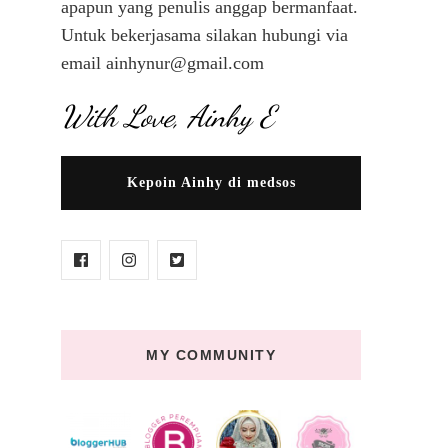
apapun yang penulis anggap bermanfaat.
Untuk bekerjasama silakan hubungi via
email ainhynur@gmail.com
With Love, Ainhy E
Kepoin Ainhy di medsos
MY COMMUNITY