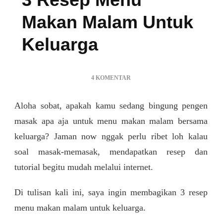
Makan Malam Untuk
Keluarga
PADA
4 KOMENTAR
3
RESEP
Aloha sobat, apakah kamu sedang bingung pengen
MENU
MAKAN
masak apa aja untuk menu makan malam bersama
MALAM
keluarga? Jaman now nggak perlu ribet loh kalau
UNTUK
soal masak-memasak, mendapatkan resep dan
KELUARGA
tutorial begitu mudah melalui internet.
Di tulisan kali ini, saya ingin membagikan 3 resep
menu makan malam untuk keluarga.