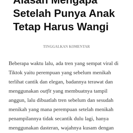
Setelah Punya Anak
Tetap Harus Wangi
PADA
TINGGALKAN KOMENTAR
ALASAN
MENGAPA
Beberapa waktu lalu, ada tren yang sempat viral di
SETELAH
PUNYA
Tiktok yaitu perempuan yang sebelum menikah
ANAK
terlihat cantik dan elegan, badannya terawat dan
TETAP
menggunakan
outfit
yang membuatnya tampil
HARUS
WANGI
anggun, lalu dibuatlah tren sebelum dan sesudah
menikah yang mana perempuan setelah menikah
penampilannya tidak secantik dulu lagi, hanya
menggunakan dasteran, wajahnya kusam dengan