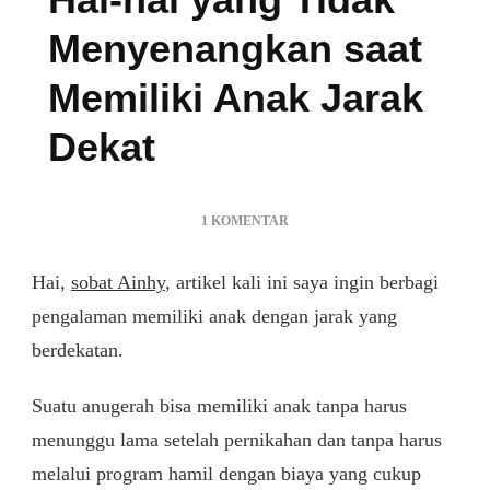
Menyenangkan saat
Memiliki Anak Jarak
Dekat
PADA
1 KOMENTAR
HAL-
HAL
Hai,
sobat Ainhy
, artikel kali ini saya ingin berbagi
YANG
TIDAK
pengalaman memiliki anak dengan jarak yang
MENYENANGKAN
berdekatan.
SAAT
MEMILIKI
Suatu anugerah bisa memiliki anak tanpa harus
ANAK
JARAK
menunggu lama setelah pernikahan dan tanpa harus
DEKAT
melalui program hamil dengan biaya yang cukup