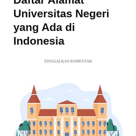
Universitas Negeri
yang Ada di
Indonesia
PADA
TINGGALKAN KOMENTAR
DAFTAR
ALAMAT
UNIVERSITAS
NEGERI
YANG
ADA
DI
INDONESIA