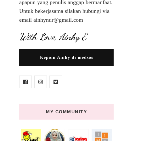
apapun yang penulis anggap bermanfaat.
Untuk bekerjasama silakan hubungi via
email ainhynur@gmail.com
With Love, Ainhy E
Kepoin Ainhy di medsos
MY COMMUNITY