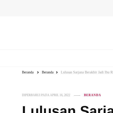
Beranda
Beranda
Lulusan Sarjana Berakhir Jadi Ibu
DIPERBARUI PADA
APRIL 16, 2022
BERANDA
Lulusan Sarja