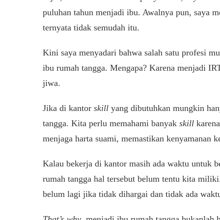
puluhan tahun menjadi ibu. Awalnya pun, saya 
ternyata tidak semudah itu.
Kini saya menyadari bahwa salah satu profesi mul
ibu rumah tangga. Mengapa? Karena menjadi I
jiwa.
Jika di kantor
skill
yang dibutuhkan mungkin hanya
tangga. Kita perlu memahami banyak
skill
karena
menjaga harta suami, memastikan kenyamanan kel
Kalau bekerja di kantor masih ada waktu untuk ber
rumah tangga hal tersebut belum tentu kita miliki
belum lagi jika tidak dihargai dan tidak ada waktu
That’s why
, menjadi ibu rumah tangga bukanlah 