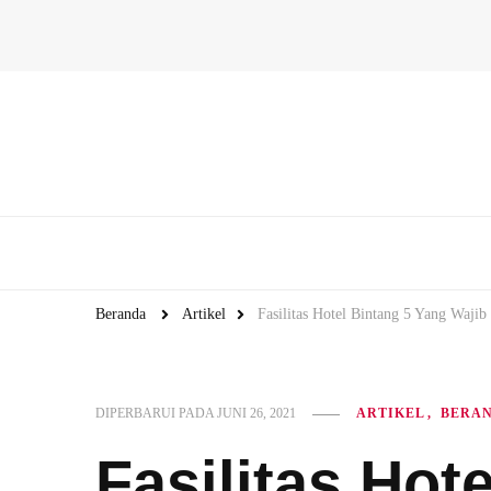
Beranda
Artikel
Fasilitas Hotel Bintang 5 Yang Waji
DIPERBARUI PADA
JUNI 26, 2021
ARTIKEL
BERA
Fasilitas Hot