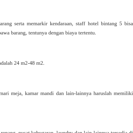
ng serta memarkir kendaraan, staff hotel bintang 5 bisa
a barang, tentunya dengan biaya tertentu.
 adalah 24 m2-48 m2.
lemari meja, kamar mandi dan lain-lainnya haruslah memiliki
 renang, pusat kebugaran, laundry dan lain-lainnya tersedia di