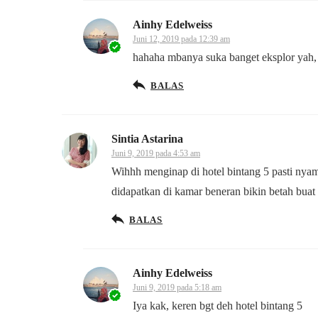
Ainhy Edelweiss
Juni 12, 2019 pada 12:39 am
hahaha mbanya suka banget eksplor yah,
BALAS
Sintia Astarina
Juni 9, 2019 pada 4:53 am
Wihhh menginap di hotel bintang 5 pasti nyama
didapatkan di kamar beneran bikin betah buat 
BALAS
Ainhy Edelweiss
Juni 9, 2019 pada 5:18 am
Iya kak, keren bgt deh hotel bintang 5