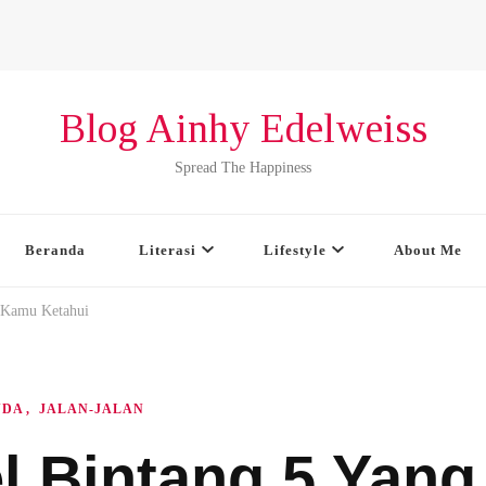
Blog Ainhy Edelweiss
Spread The Happiness
Beranda
Literasi
Lifestyle
About Me
b Kamu Ketahui
NDA
JALAN-JALAN
el Bintang 5 Yang