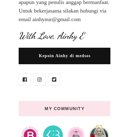
apapun yang penulis anggap bermanfaat.
Untuk bekerjasama silakan hubungi via
email ainhynur@gmail.com
With Love, Ainhy E
u
Kepoin Ainhy di medsos
MY COMMUNITY