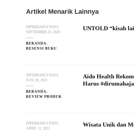
Artikel Menarik Lainnya
DIPERBARUI PADA
UNTOLD “kisah lain 
SEPTEMBER 23, 2020
BERANDA
RESENSI BUKU
DIPERBARUI PADA
Aido Health Rekome
JUNI 26, 2021
Harus #dirumahaja
BERANDA
REVIEW PRODUK
DIPERBARUI PADA
Wisata Unik dan M
APRIL 11, 2022