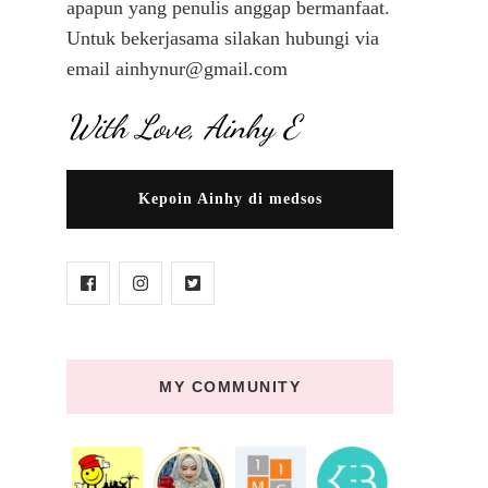
apapun yang penulis anggap bermanfaat.
Untuk bekerjasama silakan hubungi via
email ainhynur@gmail.com
With Love, Ainhy E
Kepoin Ainhy di medsos
MY COMMUNITY