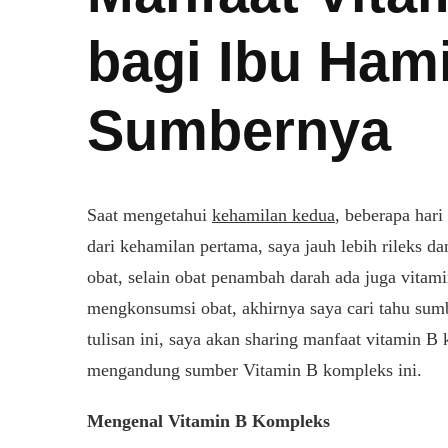
bagi Ibu Hami
Sumbernya
Saat mengetahui
kehamilan kedua
, beberapa har
ADA
dari kehamilan pertama, saya jauh lebih rileks da
ANFAAT
obat, selain obat penambah darah ada juga vitam
TAMIN
mengkonsumsi obat, akhirnya saya cari tahu su
OMPLEKS
tulisan ini, saya akan sharing manfaat vitamin 
GI
U
mengandung sumber Vitamin B kompleks ini.
AMIL
AN
Mengenal Vitamin B Kompleks
UMBERNYA