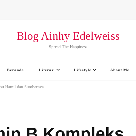
Blog Ainhy Edelweiss
Spread The Happiness
Beranda
Literasi
Lifestyle
About Me
Ibu Hamil dan Sumbernya
min B Kompleks