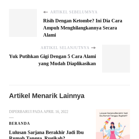
ARTIKEL SEBELUMNYA
Risih Dengan Ketombe? Ini Dia Cara
Ampuh Menghilangkannya Secara
Alami
ARTIKEL SELANJUTNYA
Yuk Putihkan Gigi Dengan 5 Cara Alami
yang Mudah Diaplikasikan
Artikel Menarik Lainnya
DIPERBARUI PADA
APRIL 16, 2022
BERANDA
Lulusan Sarjana Berakhir Jadi Ibu
Rumah Tangga, Rugikah?