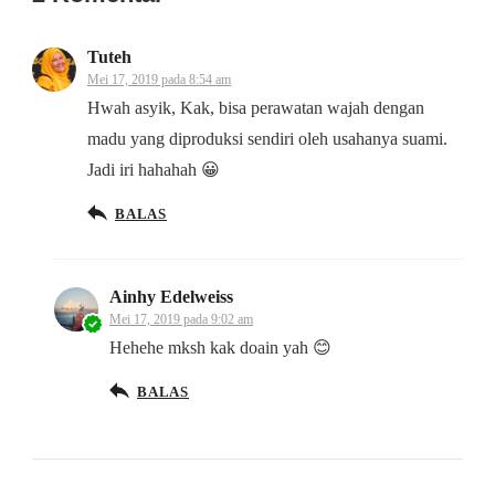
Tuteh
Mei 17, 2019 pada 8:54 am
Hwah asyik, Kak, bisa perawatan wajah dengan
madu yang diproduksi sendiri oleh usahanya suami.
Jadi iri hahahah 😀
BALAS
Ainhy Edelweiss
Mei 17, 2019 pada 9:02 am
Hehehe mksh kak doain yah 😊
BALAS