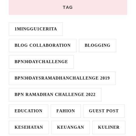
TAG
1MINGGU1CERITA
BLOG COLLABORATION
BLOGGING
BPN30DAYCHALLENGE
BPN30DAYSRAMADHANCHALLENGE 2019
BPN RAMADHAN CHALLENGE 2022
EDUCATION
FAHION
GUEST POST
KESEHATAN
KEUANGAN
KULINER