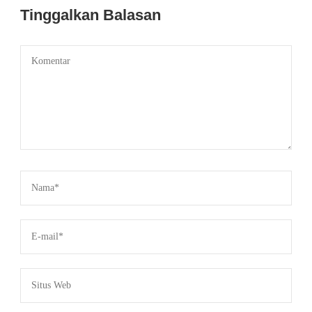
Tinggalkan Balasan