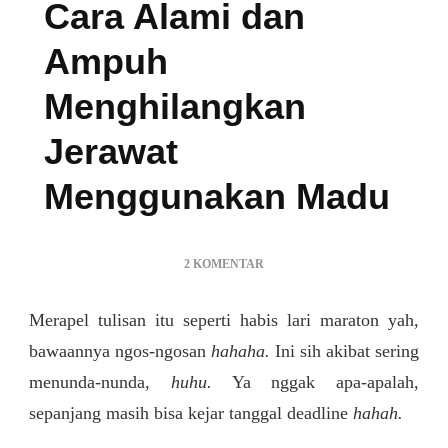
Cara Alami dan
Ampuh
Menghilangkan
Jerawat
Menggunakan Madu
PADA
2 KOMENTAR
CARA
ALAMI
Merapel tulisan itu seperti habis lari maraton yah,
DAN
AMPUH
bawaannya ngos-ngosan
hahaha.
Ini sih akibat sering
MENGHILANGKAN
menunda-nunda,
huhu.
Ya nggak apa-apalah,
JERAWAT
sepanjang masih bisa kejar tanggal deadline
MENGGUNAKAN
hahah.
MADU