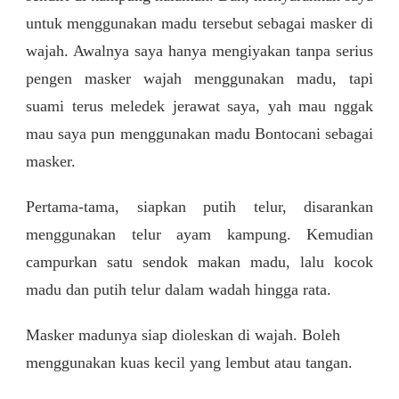
untuk menggunakan madu tersebut sebagai masker di
wajah. Awalnya saya hanya mengiyakan tanpa serius
pengen masker wajah menggunakan madu, tapi
suami terus meledek jerawat saya, yah mau nggak
mau saya pun menggunakan madu Bontocani sebagai
masker.
Pertama-tama, siapkan putih telur, disarankan
menggunakan telur ayam kampung. Kemudian
campurkan satu sendok makan madu, lalu kocok
madu dan putih telur dalam wadah hingga rata.
Masker madunya siap dioleskan di wajah. Boleh
menggunakan kuas kecil yang lembut atau tangan.