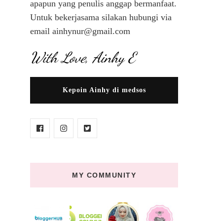
apapun yang penulis anggap bermanfaat.
Untuk bekerjasama silakan hubungi via
email ainhynur@gmail.com
With Love, Ainhy E
Kepoin Ainhy di medsos
MY COMMUNITY