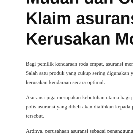
Klaim asurans
Kerusakan Mo
Bagi pemilik kendaraan roda empat, asuransi me
ADA
Salah satu produk yang cukup sering digunakan 
UDAH
kerusakan kendaraan secara optimal.
AN
PAT!
ILAH
Asuransi juga merupakan kebutuhan utama bagi p
ARA
polis asuransi yang dibeli akan dialihkan kepada
LAIM
URANSI
tersebut.
OBIL
RI
Artinya, perusahaan asuransi sebagai penanggun