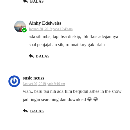
BALAS
Ainhy Edelweiss
Januari 30, 2019 pada 12:49 am
ada sih mba, tapi bsa di skip, lbh fkus adegannya
soal penjajahan sih, romnatikny gak trlalu
BALAS
susie ncuss
Januari 29, 2019 pada 9:19 am
wah.. baru tau nih ada film berjudul ashes in the snow
jadi ingin searching dan download 😀 😀
BALAS