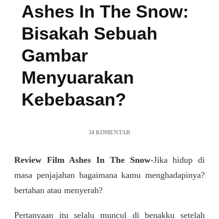
Ashes In The Snow:
Bisakah Sebuah
Gambar
Menyuarakan
Kebebasan?
PADA
34 KOMENTAR
ASHES
IN
Review Film Ashes In The Snow
-Jika hidup di
THE
SNOW:
masa penjajahan bagaimana kamu menghadapinya?
BISAKAH
bertahan atau menyerah?
SEBUAH
GAMBAR
Pertanyaan itu selalu muncul di benakku setelah
MENYUARAKAN