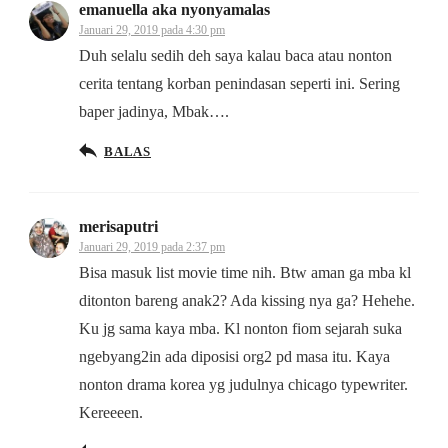
emanuella aka nyonyamalas
Januari 29, 2019 pada 4:30 pm
Duh selalu sedih deh saya kalau baca atau nonton
cerita tentang korban penindasan seperti ini. Sering
baper jadinya, Mbak….
BALAS
merisaputri
Januari 29, 2019 pada 2:37 pm
Bisa masuk list movie time nih. Btw aman ga mba kl
ditonton bareng anak2? Ada kissing nya ga? Hehehe.
Ku jg sama kaya mba. Kl nonton fiom sejarah suka
ngebyang2in ada diposisi org2 pd masa itu. Kaya
nonton drama korea yg judulnya chicago typewriter.
Kereeeen.