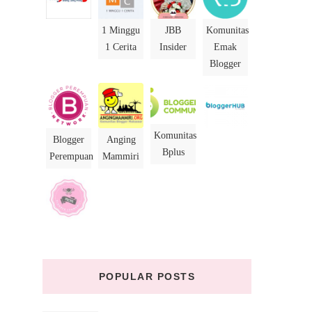
1 Minggu
JBB
Komunitas
1 Cerita
Insider
Emak
Blogger
Komunitas
Blogger
Anging
Bplus
Perempuan
Mammiri
a
u
POPULAR POSTS