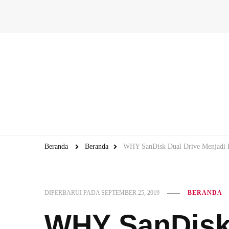
Beranda
Beranda
WHY SanDisk Dual Drive Menjadi 
DIPERBARUI PADA
SEPTEMBER 25, 2019
BERANDA
WHY SanDisk 