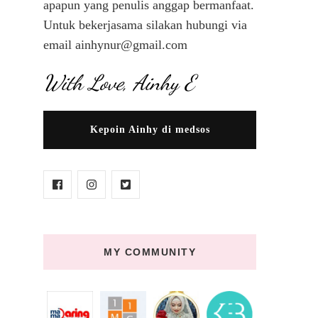
apapun yang penulis anggap bermanfaat.
Untuk bekerjasama silakan hubungi via
email ainhynur@gmail.com
With Love, Ainhy E
Kepoin Ainhy di medsos
MY COMMUNITY