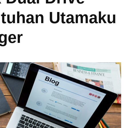
utuhan Utamaku
ger