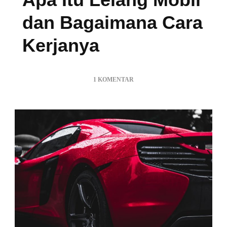
dan Bagaimana Cara
Kerjanya
PADA
1 KOMENTAR
APA
ITU
LELANG
MOBIL
DAN
BAGAIMANA
CARA
KERJANYA