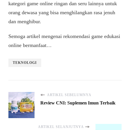
kategori game online ringan dan seru lainnya untuk
orang dewasa yang bisa menghilangkan rasa jenuh
dan menghibur.
Semoga artikel mengenai rekomendasi game edukasi
online bermanfaat…
TEKNOLOGI
ARTIKEL SEBELUMNYA
Review CNI: Suplemen Imun Terbaik
ARTIKEL SELANJUTNYA