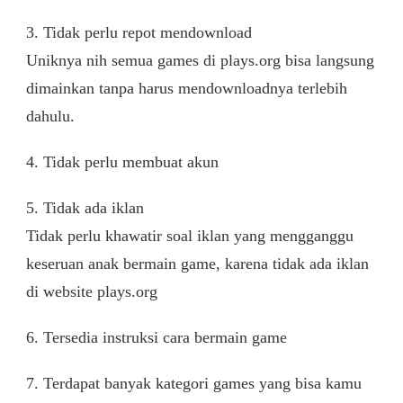
3. Tidak perlu repot mendownload
Uniknya nih semua games di plays.org bisa langsung
dimainkan tanpa harus mendownloadnya terlebih
dahulu.
4. Tidak perlu membuat akun
5. Tidak ada iklan
Tidak perlu khawatir soal iklan yang mengganggu
keseruan anak bermain game, karena tidak ada iklan
di website plays.org
6. Tersedia instruksi cara bermain game
7. Terdapat banyak kategori games yang bisa kamu