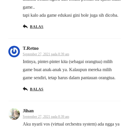
game..
tapi kalo ada game edukasi gini bole juga sih dicoba.
BALAS
T.Retno
September 27, 2021 pada 8:39 am
Intinya, pinter-pinter kita (sebagai orangtua) milih
game buat anak-anak ya. Kalaupun mereka milih
game sendiri, tetap harus dalam pantauan orangtua.
BALAS
Jihan
September 27, 2021 pada 8:39 am
Aku nyarii vos (virtual orchestra system) ada ngga ya