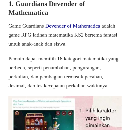
1. Guardians Devender of
Mathematica
Game Guardians
Devender of Mathematica
adalah
game RPG latihan matematika KS2 bertema fantasi
untuk anak-anak dan siswa.
Pemain dapat memilih 16 kategori matematika yang
berbeda, seperti penambahan, pengurangan,
perkalian, dan pembagian termasuk pecahan,
desimal, dan tes kecepatan perkalian waktunya.