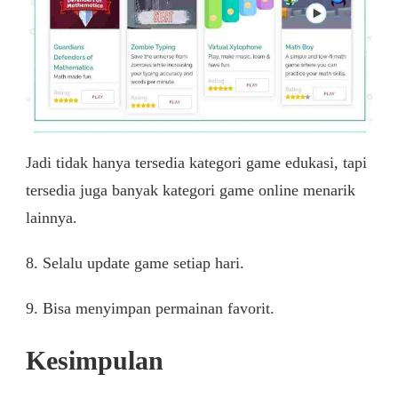
Jadi tidak hanya tersedia kategori game edukasi, tapi
tersedia juga banyak kategori game online menarik
lainnya.
8. Selalu update game setiap hari.
9. Bisa menyimpan permainan favorit.
Kesimpulan