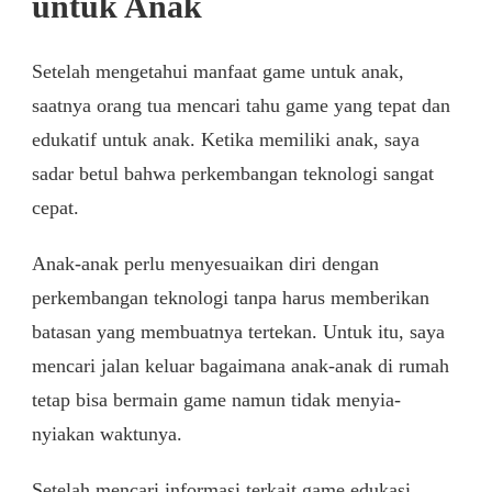
untuk Anak
Setelah mengetahui manfaat game untuk anak,
saatnya orang tua mencari tahu game yang tepat dan
edukatif untuk anak. Ketika memiliki anak, saya
sadar betul bahwa perkembangan teknologi sangat
cepat.
Anak-anak perlu menyesuaikan diri dengan
perkembangan teknologi tanpa harus memberikan
batasan yang membuatnya tertekan. Untuk itu, saya
mencari jalan keluar bagaimana anak-anak di rumah
tetap bisa bermain game namun tidak menyia-
nyiakan waktunya.
Setelah mencari informasi terkait game edukasi