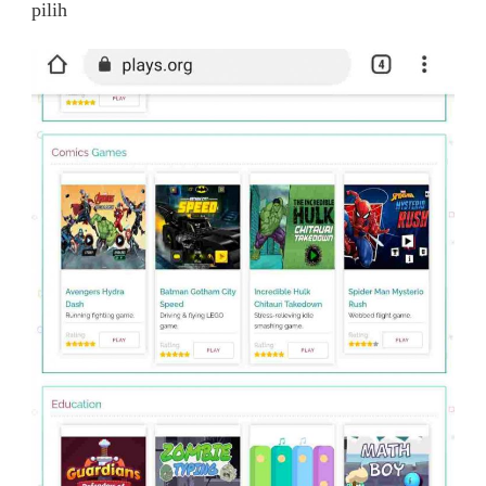
pilih