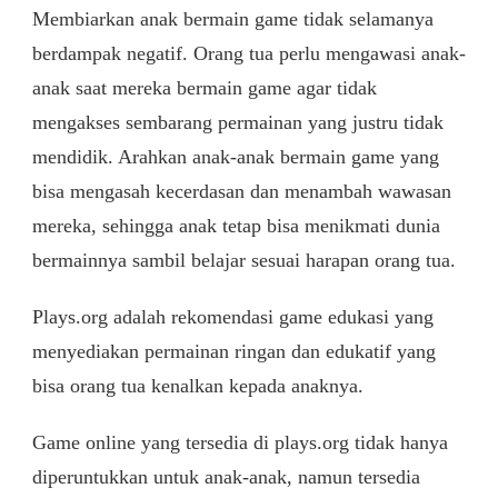
Membiarkan anak bermain game tidak selamanya
berdampak negatif. Orang tua perlu mengawasi anak-
anak saat mereka bermain game agar tidak
mengakses sembarang permainan yang justru tidak
mendidik. Arahkan anak-anak bermain game yang
bisa mengasah kecerdasan dan menambah wawasan
mereka, sehingga anak tetap bisa menikmati dunia
bermainnya sambil belajar sesuai harapan orang tua.
Plays.org adalah rekomendasi game edukasi yang
menyediakan permainan ringan dan edukatif yang
bisa orang tua kenalkan kepada anaknya.
Game online yang tersedia di plays.org tidak hanya
diperuntukkan untuk anak-anak, namun tersedia