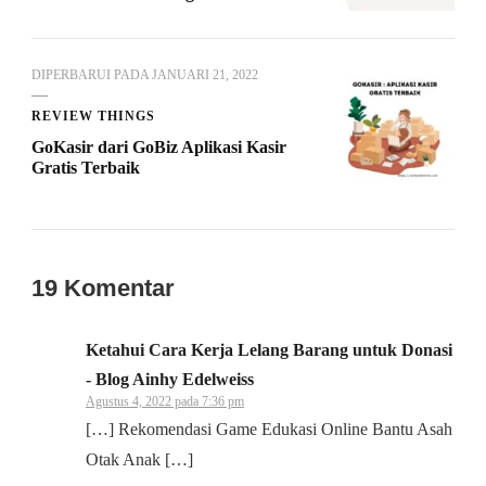
DIPERBARUI PADA
JANUARI 21, 2022
REVIEW THINGS
GoKasir dari GoBiz Aplikasi Kasir
Gratis Terbaik
19 Komentar
Ketahui Cara Kerja Lelang Barang untuk Donasi
- Blog Ainhy Edelweiss
Agustus 4, 2022 pada 7:36 pm
[…] Rekomendasi Game Edukasi Online Bantu Asah
Otak Anak […]