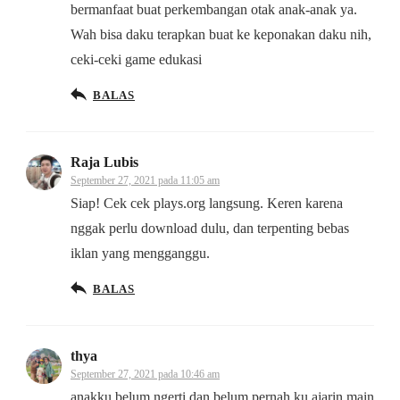
bermanfaat buat perkembangan otak anak-anak ya.
Wah bisa daku terapkan buat ke keponakan daku nih,
ceki-ceki game edukasi
BALAS
Raja Lubis
September 27, 2021 pada 11:05 am
Siap! Cek cek plays.org langsung. Keren karena
nggak perlu download dulu, dan terpenting bebas
iklan yang mengganggu.
BALAS
thya
September 27, 2021 pada 10:46 am
anakku belum ngerti dan belum pernah ku ajarin main