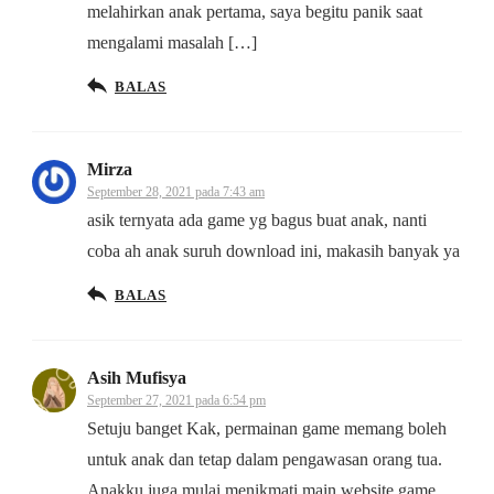
melahirkan anak pertama, saya begitu panik saat
mengalami masalah […]
BALAS
Mirza
September 28, 2021 pada 7:43 am
asik ternyata ada game yg bagus buat anak, nanti
coba ah anak suruh download ini, makasih banyak ya
BALAS
Asih Mufisya
September 27, 2021 pada 6:54 pm
Setuju banget Kak, permainan game memang boleh
untuk anak dan tetap dalam pengawasan orang tua.
Anakku juga mulai menikmati main website game.