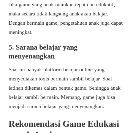
Jika game yang anak mainkan tepat dan edukatif,
maka secara tidak langsung anak akan belajar.
Dengan bermain game, pengetahuan anak juga dapat
meningkat.
5. Sarana belajar yang
menyenangkan
Saat ini banyak platform belajar online yang
menyediakan tools bermain sambil belajar. Soal
latihan dikemas dalam bentuk game. Sehingga anak
belajar sambil bermain. Memang, game juga bisa
menjadi sarana belajar yang menyenangkan.
Rekomendasi Game Edukasi