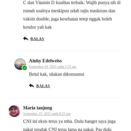
C dan Vitamin D kualitas terbaik. Wajib punya sih di
rumah soalnya meskipun udah rajin maskeran dan
vaksin double, jaga kesehatan tetep nggak boleh
kendor yah kak
BALAS
Ainhy Edelweiss
September 24, 2021 pada 1:53 am
Betul kak, silakan dikonsumsi
BALAS
Maria tanjung
September 23, 2021 pada 8:22 pm
CNI ini eksis terus ya mba. Dulu banget saya juga
pakai produk CNI terus lama ga pakai. Pas dulu