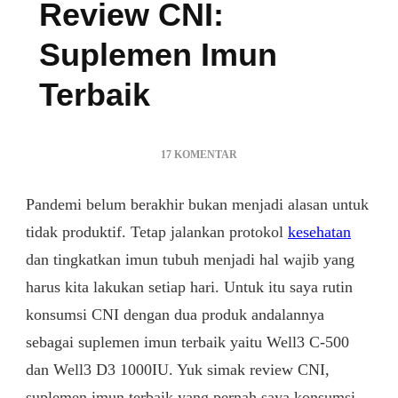
Review CNI:
Suplemen Imun
Terbaik
PADA
17 KOMENTAR
REVIEW
CNI:
Pandemi belum berakhir bukan menjadi alasan untuk
SUPLEMEN
IMUN
tidak produktif. Tetap jalankan protokol
kesehatan
TERBAIK
dan tingkatkan imun tubuh menjadi hal wajib yang
harus kita lakukan setiap hari. Untuk itu saya rutin
konsumsi CNI dengan dua produk andalannya
sebagai suplemen imun terbaik yaitu Well3 C-500
dan Well3 D3 1000IU. Yuk simak review CNI,
suplemen imun terbaik yang pernah saya konsumsi