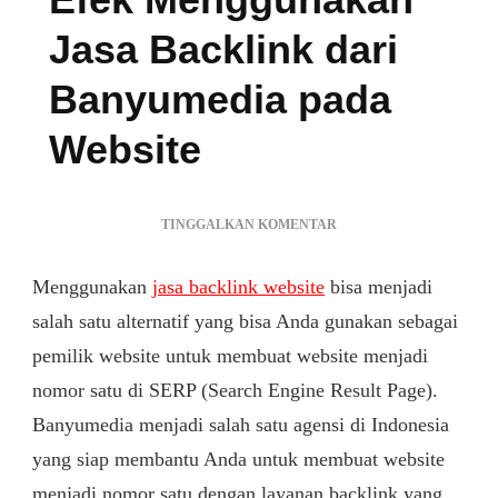
Jasa Backlink dari
Banyumedia pada
Website
PADA
TINGGALKAN KOMENTAR
EFEK
MENGGUNAKAN
Menggunakan
jasa backlink website
bisa menjadi
JASA
BACKLINK
salah satu alternatif yang bisa Anda gunakan sebagai
DARI
pemilik website untuk membuat website menjadi
BANYUMEDIA
nomor satu di SERP (Search Engine Result Page).
PADA
WEBSITE
Banyumedia menjadi salah satu agensi di Indonesia
yang siap membantu Anda untuk membuat website
menjadi nomor satu dengan layanan backlink yang