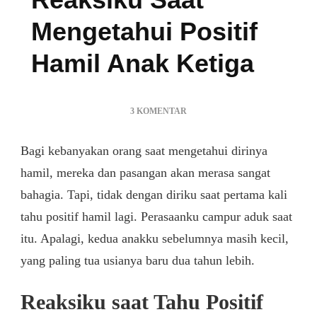
Mengetahui Positif
Hamil Anak Ketiga
PADA
3 KOMENTAR
REAKSIKU
SAAT
Bagi kebanyakan orang saat mengetahui dirinya
MENGETAHUI
POSITIF
hamil, mereka dan pasangan akan merasa sangat
HAMIL
bahagia. Tapi, tidak dengan diriku saat pertama kali
ANAK
tahu positif hamil lagi. Perasaanku campur aduk saat
KETIGA
itu. Apalagi, kedua anakku sebelumnya masih kecil,
yang paling tua usianya baru dua tahun lebih.
Reaksiku saat Tahu Positif