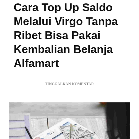
Cara Top Up Saldo
Melalui Virgo Tanpa
Ribet Bisa Pakai
Kembalian Belanja
Alfamart
PADA
TINGGALKAN KOMENTAR
CARA
TOP
UP
SALDO
MELALUI
VIRGO
TANPA
RIBET