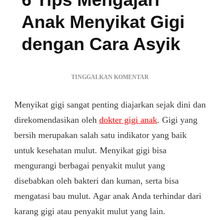
Anak Menyikat Gigi
dengan Cara Asyik
PADA
TINGGALKAN KOMENTAR
6
TIPS
Menyikat gigi sangat penting diajarkan sejak dini dan
MENGAJARI
ANAK
direkomendasikan oleh
dokter gigi anak
. Gigi yang
MENYIKAT
bersih merupakan salah satu indikator yang baik
GIGI
untuk kesehatan mulut. Menyikat gigi bisa
DENGAN
CARA
mengurangi berbagai penyakit mulut yang
ASYIK
disebabkan oleh bakteri dan kuman, serta bisa
mengatasi bau mulut. Agar anak Anda terhindar dari
karang gigi atau penyakit mulut yang lain.